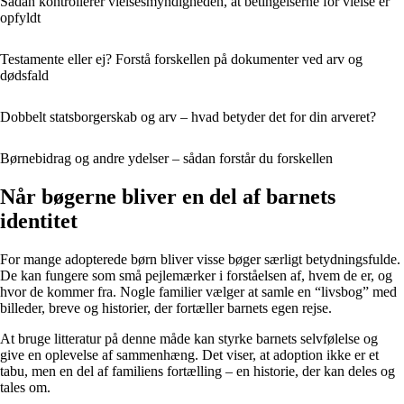
Sådan kontrollerer vielsesmyndigheden, at betingelserne for vielse er
opfyldt
Testamente eller ej? Forstå forskellen på dokumenter ved arv og
dødsfald
Dobbelt statsborgerskab og arv – hvad betyder det for din arveret?
Børnebidrag og andre ydelser – sådan forstår du forskellen
Når bøgerne bliver en del af barnets
identitet
For mange adopterede børn bliver visse bøger særligt betydningsfulde.
De kan fungere som små pejlemærker i forståelsen af, hvem de er, og
hvor de kommer fra. Nogle familier vælger at samle en “livsbog” med
billeder, breve og historier, der fortæller barnets egen rejse.
At bruge litteratur på denne måde kan styrke barnets selvfølelse og
give en oplevelse af sammenhæng. Det viser, at adoption ikke er et
tabu, men en del af familiens fortælling – en historie, der kan deles og
tales om.