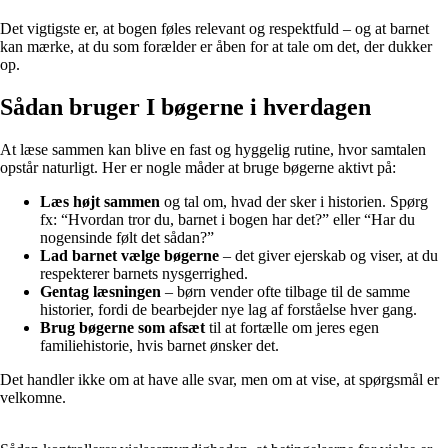
Det vigtigste er, at bogen føles relevant og respektfuld – og at barnet
kan mærke, at du som forælder er åben for at tale om det, der dukker
op.
Sådan bruger I bøgerne i hverdagen
At læse sammen kan blive en fast og hyggelig rutine, hvor samtalen
opstår naturligt. Her er nogle måder at bruge bøgerne aktivt på:
Læs højt sammen
og tal om, hvad der sker i historien. Spørg
fx: “Hvordan tror du, barnet i bogen har det?” eller “Har du
nogensinde følt det sådan?”
Lad barnet vælge bøgerne
– det giver ejerskab og viser, at du
respekterer barnets nysgerrighed.
Gentag læsningen
– børn vender ofte tilbage til de samme
historier, fordi de bearbejder nye lag af forståelse hver gang.
Brug bøgerne som afsæt
til at fortælle om jeres egen
familiehistorie, hvis barnet ønsker det.
Det handler ikke om at have alle svar, men om at vise, at spørgsmål er
velkomne.