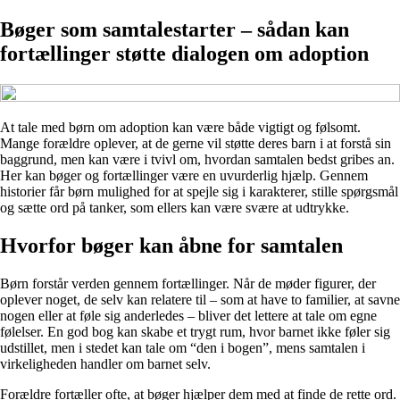
Bøger som samtalestarter – sådan kan
fortællinger støtte dialogen om adoption
At tale med børn om adoption kan være både vigtigt og følsomt.
Mange forældre oplever, at de gerne vil støtte deres barn i at forstå sin
baggrund, men kan være i tvivl om, hvordan samtalen bedst gribes an.
Her kan bøger og fortællinger være en uvurderlig hjælp. Gennem
historier får børn mulighed for at spejle sig i karakterer, stille spørgsmål
og sætte ord på tanker, som ellers kan være svære at udtrykke.
Hvorfor bøger kan åbne for samtalen
Børn forstår verden gennem fortællinger. Når de møder figurer, der
oplever noget, de selv kan relatere til – som at have to familier, at savne
nogen eller at føle sig anderledes – bliver det lettere at tale om egne
følelser. En god bog kan skabe et trygt rum, hvor barnet ikke føler sig
udstillet, men i stedet kan tale om “den i bogen”, mens samtalen i
virkeligheden handler om barnet selv.
Forældre fortæller ofte, at bøger hjælper dem med at finde de rette ord.