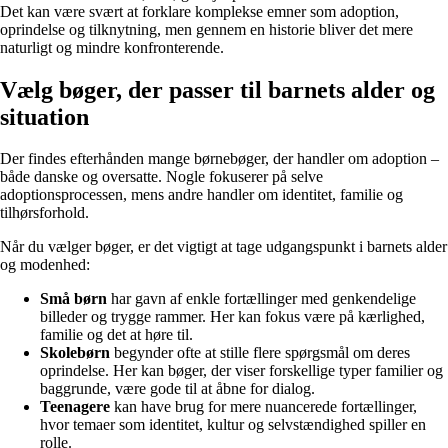
Det kan være svært at forklare komplekse emner som adoption,
oprindelse og tilknytning, men gennem en historie bliver det mere
naturligt og mindre konfronterende.
Vælg bøger, der passer til barnets alder og
situation
Der findes efterhånden mange børnebøger, der handler om adoption –
både danske og oversatte. Nogle fokuserer på selve
adoptionsprocessen, mens andre handler om identitet, familie og
tilhørsforhold.
Når du vælger bøger, er det vigtigt at tage udgangspunkt i barnets alder
og modenhed:
Små børn
har gavn af enkle fortællinger med genkendelige
billeder og trygge rammer. Her kan fokus være på kærlighed,
familie og det at høre til.
Skolebørn
begynder ofte at stille flere spørgsmål om deres
oprindelse. Her kan bøger, der viser forskellige typer familier og
baggrunde, være gode til at åbne for dialog.
Teenagere
kan have brug for mere nuancerede fortællinger,
hvor temaer som identitet, kultur og selvstændighed spiller en
rolle.