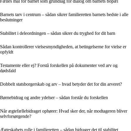
Fælles mål for barnet som grundlag for dialog om barnets bopæl
Barnets tarv i centrum – sådan sikrer familieretten barnets bedste i alle
beslutninger
Stabilitet i deleordningen – sådan sikrer du tryghed for dit barn
Sådan kontrollerer vielsesmyndigheden, at betingelserne for vielse er
opfyldt
Testamente eller ej? Forstå forskellen på dokumenter ved arv og
dødsfald
Dobbelt statsborgerskab og arv – hvad betyder det for din arveret?
Børnebidrag og andre ydelser – sådan forstår du forskellen
Når ægtefællebidraget ophører: Hvad sker der, når modtageren bliver
selvforsørgende?
Ægteskabets rolle i familieretten – sådan bidrager det til stabilitet