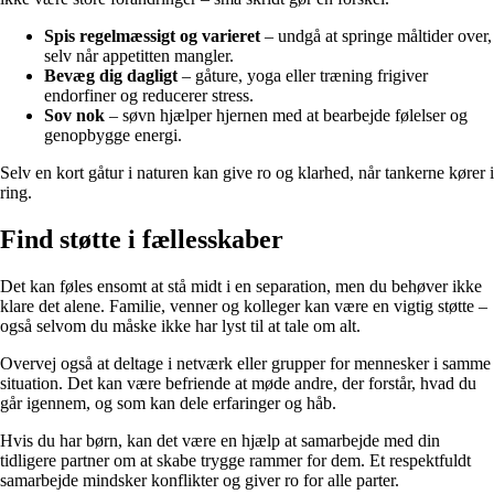
Spis regelmæssigt og varieret
– undgå at springe måltider over,
selv når appetitten mangler.
Bevæg dig dagligt
– gåture, yoga eller træning frigiver
endorfiner og reducerer stress.
Sov nok
– søvn hjælper hjernen med at bearbejde følelser og
genopbygge energi.
Selv en kort gåtur i naturen kan give ro og klarhed, når tankerne kører i
ring.
Find støtte i fællesskaber
Det kan føles ensomt at stå midt i en separation, men du behøver ikke
klare det alene. Familie, venner og kolleger kan være en vigtig støtte –
også selvom du måske ikke har lyst til at tale om alt.
Overvej også at deltage i netværk eller grupper for mennesker i samme
situation. Det kan være befriende at møde andre, der forstår, hvad du
går igennem, og som kan dele erfaringer og håb.
Hvis du har børn, kan det være en hjælp at samarbejde med din
tidligere partner om at skabe trygge rammer for dem. Et respektfuldt
samarbejde mindsker konflikter og giver ro for alle parter.