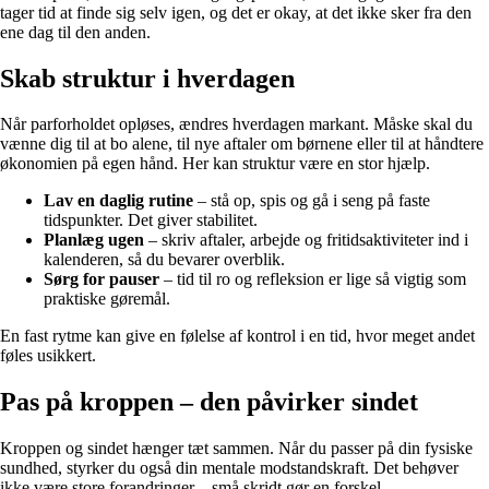
tager tid at finde sig selv igen, og det er okay, at det ikke sker fra den
ene dag til den anden.
Skab struktur i hverdagen
Når parforholdet opløses, ændres hverdagen markant. Måske skal du
vænne dig til at bo alene, til nye aftaler om børnene eller til at håndtere
økonomien på egen hånd. Her kan struktur være en stor hjælp.
Lav en daglig rutine
– stå op, spis og gå i seng på faste
tidspunkter. Det giver stabilitet.
Planlæg ugen
– skriv aftaler, arbejde og fritidsaktiviteter ind i
kalenderen, så du bevarer overblik.
Sørg for pauser
– tid til ro og refleksion er lige så vigtig som
praktiske gøremål.
En fast rytme kan give en følelse af kontrol i en tid, hvor meget andet
føles usikkert.
Pas på kroppen – den påvirker sindet
Kroppen og sindet hænger tæt sammen. Når du passer på din fysiske
sundhed, styrker du også din mentale modstandskraft. Det behøver
ikke være store forandringer – små skridt gør en forskel.