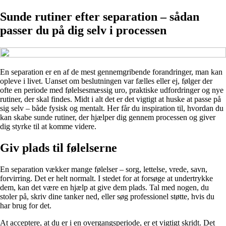
Sunde rutiner efter separation – sådan
passer du på dig selv i processen
En separation er en af de mest gennemgribende forandringer, man kan
opleve i livet. Uanset om beslutningen var fælles eller ej, følger der
ofte en periode med følelsesmæssig uro, praktiske udfordringer og nye
rutiner, der skal findes. Midt i alt det er det vigtigt at huske at passe på
sig selv – både fysisk og mentalt. Her får du inspiration til, hvordan du
kan skabe sunde rutiner, der hjælper dig gennem processen og giver
dig styrke til at komme videre.
Giv plads til følelserne
En separation vækker mange følelser – sorg, lettelse, vrede, savn,
forvirring. Det er helt normalt. I stedet for at forsøge at undertrykke
dem, kan det være en hjælp at give dem plads. Tal med nogen, du
stoler på, skriv dine tanker ned, eller søg professionel støtte, hvis du
har brug for det.
At acceptere, at du er i en overgangsperiode, er et vigtigt skridt. Det