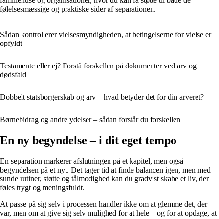
familiehuse og organisationer, hvor du kan få støtte til både de
følelsesmæssige og praktiske sider af separationen.
Sådan kontrollerer vielsesmyndigheden, at betingelserne for vielse er
opfyldt
Testamente eller ej? Forstå forskellen på dokumenter ved arv og
dødsfald
Dobbelt statsborgerskab og arv – hvad betyder det for din arveret?
Børnebidrag og andre ydelser – sådan forstår du forskellen
En ny begyndelse – i dit eget tempo
En separation markerer afslutningen på et kapitel, men også
begyndelsen på et nyt. Det tager tid at finde balancen igen, men med
sunde rutiner, støtte og tålmodighed kan du gradvist skabe et liv, der
føles trygt og meningsfuldt.
At passe på sig selv i processen handler ikke om at glemme det, der
var, men om at give sig selv mulighed for at hele – og for at opdage, at